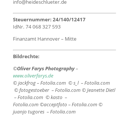
info@heideschlueter.de
Steuernummer: 24/140/12417
IdNr. 74 068 327 593
Finanzamt Hannover – Mitte
Bildrechte:
©
Oliver Farys Photography
–
www.oliverfarys.de
© jackfrog – Fotolia.com
©
s_l
– Fotolia.com
©
fotogestoeber
– Fotolia.com
©
Jeanette Dietl
– Fotolia.com
©
kasto
–
Fotolia.com
©acceptfoto
– Fotolia.com
©
juanjo tugores
– Fotolia.com